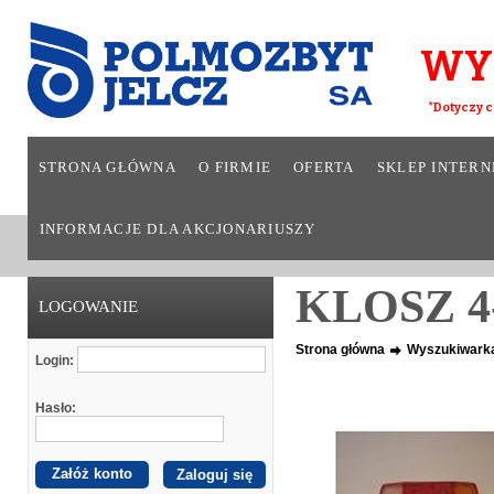
WY
*Dotyczy c
STRONA GŁÓWNA
O FIRMIE
OFERTA
SKLEP INTER
INFORMACJE DLA AKCJONARIUSZY
KLOSZ 4
LOGOWANIE
Strona główna
Wyszukiwark
Login:
Hasło:
Załóż konto