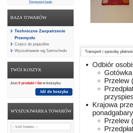
Przypomnij hasło
BAZA TOWARÓW
Techniczne Zaopatrzenie
Przemysłu
Części do pojazdów
Wyszukiwanie wg Samochodu
Transport i sposoby płatnośc
Odbiór osobi
TWÓJ KOSZYK
Gotówka 
Przelew 
Jest
0 produkt / ów
w koszyku
Przedpła
Idź do koszyka
przyspie
Krajowa prze
WYSZUKIWARKA TOWARÓW
ponadgabaryt
Przelew 
Przedpła