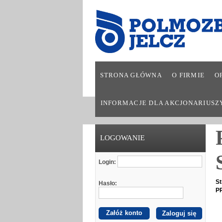
STRONA GŁÓWNA
O FIRMIE
O
INFORMACJE DLA AKCJONARIUSZ
LOGOWANIE
Login:
St
Hasło:
P
Załóż konto