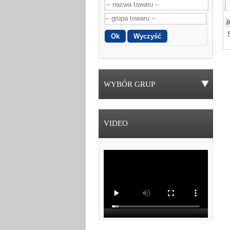
I
WYBÓR GRUP
VIDEO