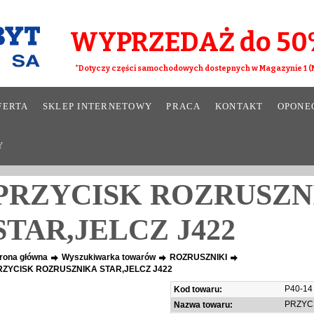
WYPRZEDAŻ do 50
*Dotyczy części samochodowych dostepnych w Magazynie 1 (M
FERTA
SKLEP INTERNETOWY
PRACA
KONTAKT
OPONE
Y
PRZYCISK ROZRUSZN
STAR,JELCZ J422
rona główna
Wyszukiwarka towarów
ROZRUSZNIKI
RZYCISK ROZRUSZNIKA STAR,JELCZ J422
P40-14
Kod towaru:
PRZYCI
Nazwa towaru: