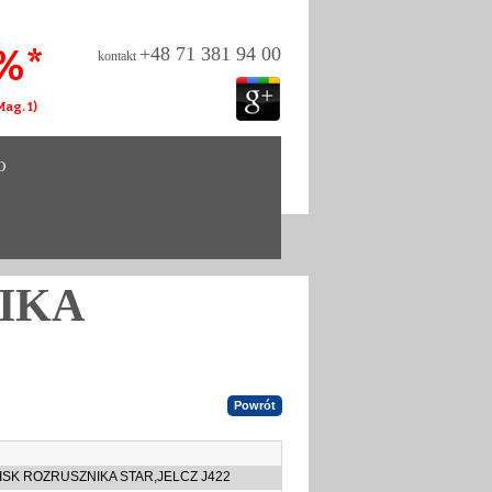
%*
+48 71 381 94 00
kontakt
ag. 1)
O
IKA
SK ROZRUSZNIKA STAR,JELCZ J422