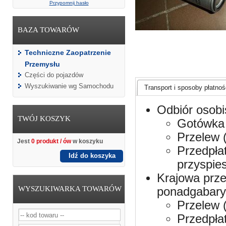
Przypomnij hasło
BAZA TOWARÓW
Techniczne Zaopatrzenie
Przemysłu
Części do pojazdów
Wyszukiwanie wg Samochodu
Transport i sposoby płatnośc
Odbiór osobi
TWÓJ KOSZYK
Gotówka 
Przelew 
Jest
0 produkt / ów
w koszyku
Przedpła
Idź do koszyka
przyspie
Krajowa prze
WYSZUKIWARKA TOWARÓW
ponadgabaryt
Przelew 
Przedpła