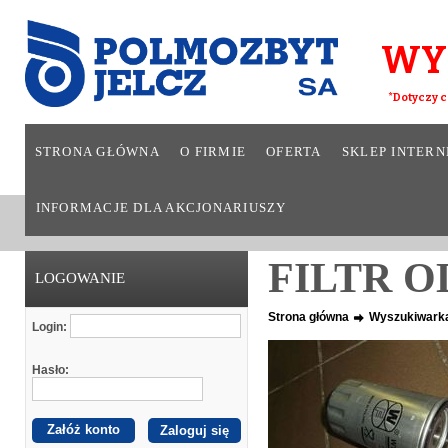
WY
*Dotyczy c
STRONA GŁÓWNA
O FIRMIE
OFERTA
SKLEP INTER
INFORMACJE DLA AKCJONARIUSZY
FILTR O
LOGOWANIE
Strona główna
Wyszukiwark
Login:
Hasło:
Załóż konto