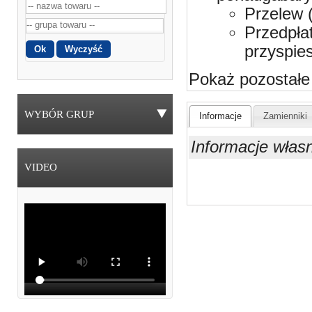
Przelew 
Przedpła
przyspie
Pokaż pozostałe
WYBÓR GRUP
Informacje
Zamienniki
Informacje włas
VIDEO