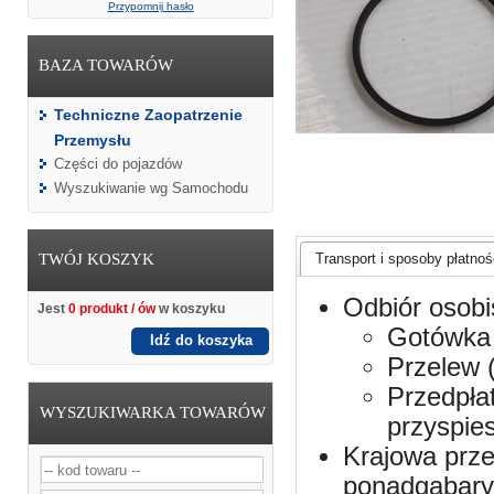
Przypomnij hasło
BAZA TOWARÓW
Techniczne Zaopatrzenie
Przemysłu
Części do pojazdów
Wyszukiwanie wg Samochodu
TWÓJ KOSZYK
Transport i sposoby płatnośc
Odbiór osobi
Jest
0 produkt / ów
w koszyku
Gotówka 
Idź do koszyka
Przelew 
Przedpła
WYSZUKIWARKA TOWARÓW
przyspie
Krajowa prze
ponadgabaryt