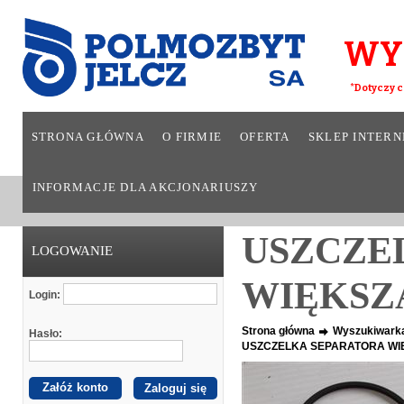
WY
*Dotyczy c
STRONA GŁÓWNA
O FIRMIE
OFERTA
SKLEP INTER
INFORMACJE DLA AKCJONARIUSZY
USZCZE
LOGOWANIE
WIĘKSZ
Login:
Strona główna
Wyszukiwark
Hasło:
USZCZELKA SEPARATORA WI
Załóż konto