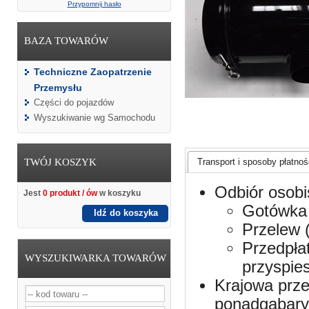
Przypomnij hasło
BAZA TOWARÓW
Techniczne Zaopatrzenie
Przemysłu
Części do pojazdów
Wyszukiwanie wg Samochodu
TWÓJ KOSZYK
Transport i sposoby płatnośc
Odbiór osobi
Jest
0 produkt / ów
w koszyku
Gotówka 
Idź do koszyka
Przelew 
Przedpła
WYSZUKIWARKA TOWARÓW
przyspie
Krajowa prze
ponadgabaryt