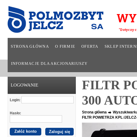
WY
*Dotyczy c
STRONA GŁÓWNA
O FIRMIE
OFERTA
SKLEP INTER
INFORMACJE DLA AKCJONARIUSZY
FILTR P
LOGOWANIE
300 AUT
Login:
Strona główna
Wyszukiwark
Hasło:
FILTR POWIETRZA KPL /JELC
Załóż konto