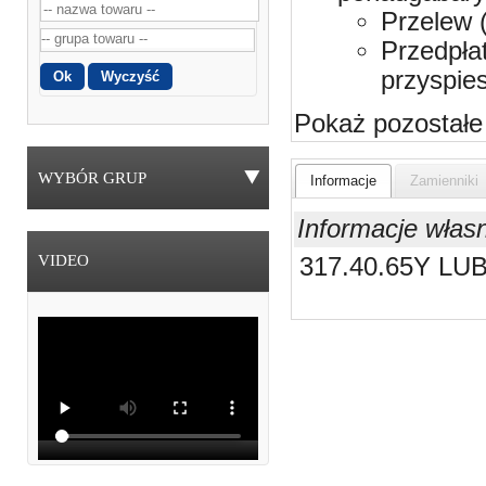
Przelew 
Przedpła
przyspie
Pokaż pozostałe
WYBÓR GRUP
Informacje
Zamienniki
Informacje włas
VIDEO
317.40.65Y LU