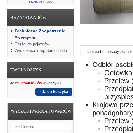
Przypomnij hasło
BAZA TOWARÓW
Techniczne Zaopatrzenie
Przemysłu
Części do pojazdów
Wyszukiwanie wg Samochodu
Transport i sposoby płatnośc
Odbiór osobi
TWÓJ KOSZYK
Gotówka 
Przelew 
Jest
0 produkt / ów
w koszyku
Przedpła
Idź do koszyka
przyspie
Krajowa prze
WYSZUKIWARKA TOWARÓW
ponadgabaryt
Przelew 
Przedpła