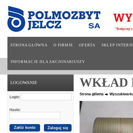
WY
*Dotyczy c
STRONA GŁÓWNA
O FIRMIE
OFERTA
SKLEP INTER
INFORMACJE DLA AKCJONARIUSZY
WKŁAD 
LOGOWANIE
Strona główna
Wyszukiwark
Login:
Hasło:
Załóż konto