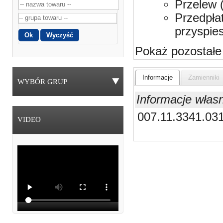
Przelew 
Przedpła
przyspie
Pokaż pozostałe
Informacje
Zamienniki
WYBÓR GRUP
Informacje włas
007.11.3341.03
VIDEO