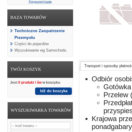
Przypomnij hasło
BAZA TOWARÓW
Techniczne Zaopatrzenie
Przemysłu
Części do pojazdów
Wyszukiwanie wg Samochodu
Transport i sposoby płatnośc
TWÓJ KOSZYK
Odbiór osobi
Jest
0 produkt / ów
w koszyku
Gotówka 
Idź do koszyka
Przelew 
Przedpła
przyspie
WYSZUKIWARKA TOWARÓW
Krajowa prze
ponadgabaryt