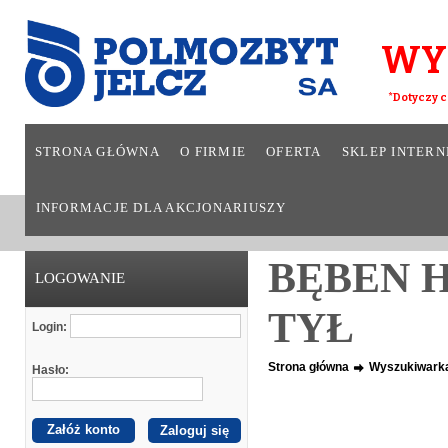
WY
*Dotyczy c
STRONA GŁÓWNA
O FIRMIE
OFERTA
SKLEP INTER
INFORMACJE DLA AKCJONARIUSZY
BĘBEN 
LOGOWANIE
TYŁ
Login:
Strona główna
Wyszukiwark
Hasło:
Załóż konto