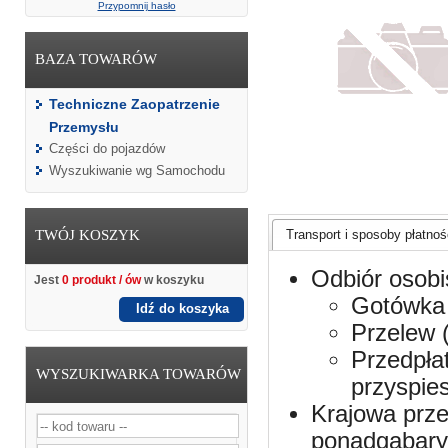
Przypomnij hasło
BAZA TOWARÓW
Techniczne Zaopatrzenie
Przemysłu
Części do pojazdów
Wyszukiwanie wg Samochodu
TWÓJ KOSZYK
Transport i sposoby płatnośc
Odbiór osobi
Jest
0 produkt / ów
w koszyku
Gotówka 
Idź do koszyka
Przelew 
Przedpła
WYSZUKIWARKA TOWARÓW
przyspie
Krajowa prze
ponadgabaryt