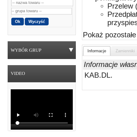
Przelew 
Przedpła
przyspie
Pokaż pozostałe
WYBÓR GRUP
Informacje
Zamienniki
Informacje włas
VIDEO
KAB.DL.