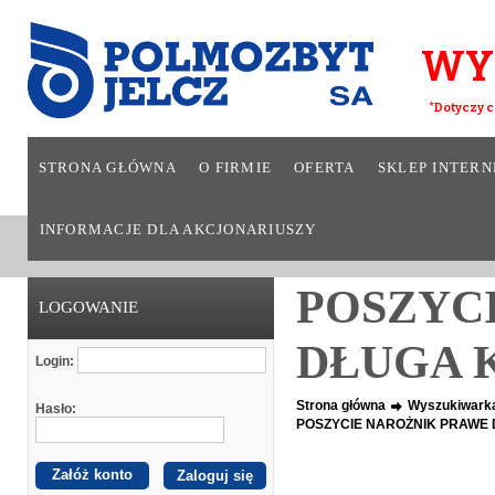
WY
*Dotyczy c
STRONA GŁÓWNA
O FIRMIE
OFERTA
SKLEP INTER
INFORMACJE DLA AKCJONARIUSZY
POSZYC
LOGOWANIE
DŁUGA 
Login:
Strona główna
Wyszukiwark
Hasło:
POSZYCIE NAROŻNIK PRAWE
Załóż konto