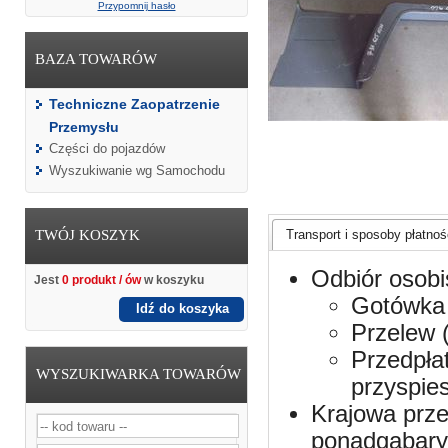
Przypomnij hasło
BAZA TOWARÓW
Techniczne Zaopatrzenie
Przemysłu
Części do pojazdów
Wyszukiwanie wg Samochodu
TWÓJ KOSZYK
Transport i sposoby płatnośc
Odbiór osobi
Jest
0 produkt / ów
w koszyku
Gotówka 
Idź do koszyka
Przelew 
Przedpła
WYSZUKIWARKA TOWARÓW
przyspie
Krajowa prze
ponadgabaryt