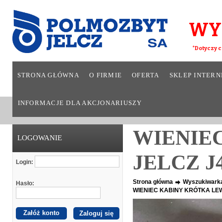
WY
*Dotyczy c
STRONA GŁÓWNA
O FIRMIE
OFERTA
SKLEP INTER
INFORMACJE DLA AKCJONARIUSZY
WIENIE
LOGOWANIE
JELCZ J
Login:
Strona główna
Wyszukiwark
Hasło:
WIENIEC KABINY KRÓTKA LEW
Załóż konto