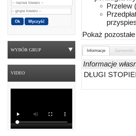
Przelew 
Przedpła
przyspie
Pokaż pozostałe
WYBÓR GRUP
Informacje
Zamienniki
Informacje włas
VIDEO
DŁUGI STOPIE