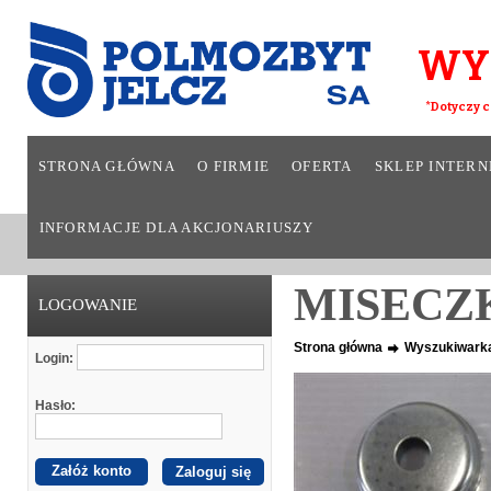
WY
*Dotyczy c
STRONA GŁÓWNA
O FIRMIE
OFERTA
SKLEP INTER
INFORMACJE DLA AKCJONARIUSZY
MISECZK
LOGOWANIE
Strona główna
Wyszukiwark
Login:
Hasło:
Załóż konto