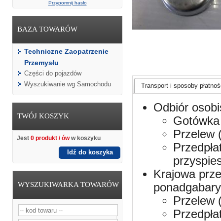
Przypomnij hasło
BAZA TOWARÓW
Techniczne Zaopatrzenie
Przemysłu
Części do pojazdów
Wyszukiwanie wg Samochodu
Transport i sposoby płatnośc
Odbiór osobi
TWÓJ KOSZYK
Gotówka 
Przelew 
Jest
0 produkt / ów
w koszyku
Przedpła
Idź do koszyka
przyspie
Krajowa prze
WYSZUKIWARKA TOWARÓW
ponadgabaryt
Przelew 
Przedpła