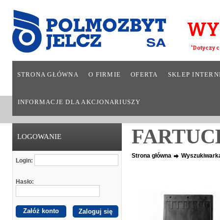
WY
*Dotyczy c
STRONA GŁÓWNA
O FIRMIE
OFERTA
SKLEP INTER
INFORMACJE DLA AKCJONARIUSZY
FARTUCH
LOGOWANIE
Strona główna
Wyszukiwark
Login:
Hasło:
Załóż konto