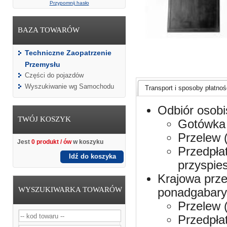
Przypomnij hasło
BAZA TOWARÓW
Techniczne Zaopatrzenie
Przemysłu
Części do pojazdów
Wyszukiwanie wg Samochodu
Transport i sposoby płatnośc
Odbiór osobi
TWÓJ KOSZYK
Gotówka 
Przelew 
Jest
0 produkt / ów
w koszyku
Przedpła
Idź do koszyka
przyspie
Krajowa prze
WYSZUKIWARKA TOWARÓW
ponadgabaryt
Przelew 
Przedpła