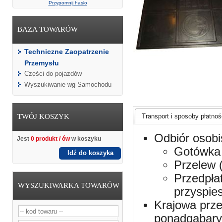
Przypomnij hasło
BAZA TOWARÓW
Techniczne Zaopatrzenie
Przemysłu
Części do pojazdów
Wyszukiwanie wg Samochodu
TWÓJ KOSZYK
Transport i sposoby płatnośc
Odbiór osobi
Jest
0 produkt / ów
w koszyku
Gotówka 
Idź do koszyka
Przelew 
Przedpła
WYSZUKIWARKA TOWARÓW
przyspie
Krajowa prze
ponadgabaryt