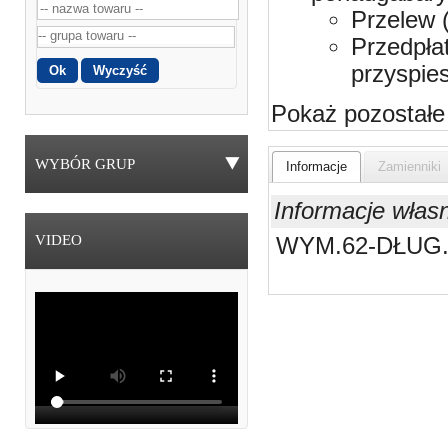
Przelew 
Przedpła
przyspie
Pokaż pozostałe
WYBÓR GRUP
Informacje
Zamienniki
Informacje włas
VIDEO
WYM.62-DŁUG.