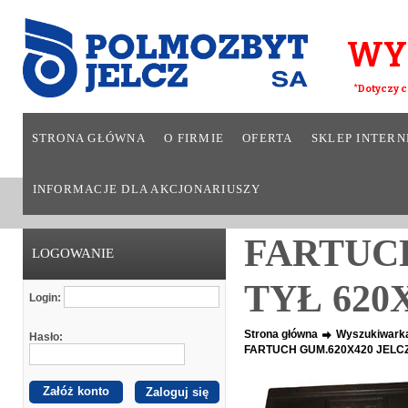
WY
*Dotyczy c
STRONA GŁÓWNA
O FIRMIE
OFERTA
SKLEP INTER
INFORMACJE DLA AKCJONARIUSZY
FARTUCH
LOGOWANIE
TYŁ 620
Login:
Strona główna
Wyszukiwark
Hasło:
FARTUCH GUM.620X420 JELCZ
Załóż konto