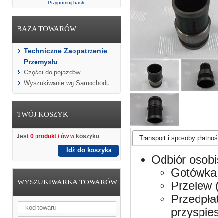
Przypomnij hasło
BAZA TOWARÓW
Techniczne Zaopatrzenie
Przemysłu
Części do pojazdów
Wyszukiwanie wg Samochodu
TWÓJ KOSZYK
Jest
0 produkt / ów
w koszyku
Transport i sposoby płatnośc
Idź do koszyka
Odbiór osobi
Gotówka 
WYSZUKIWARKA TOWARÓW
Przelew 
Przedpła
przyspie