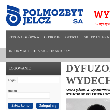
WY
*Dotyczy c
STRONA GŁÓWNA
O FIRMIE
OFERTA
SKLEP INTER
INFORMACJE DLA AKCJONARIUSZY
DYFUZO
LOGOWANIE
WYDECH
Login:
Strona główna
Wyszukiwark
Hasło:
DYFUZOR DO KOLEKTORA W
Załóż konto