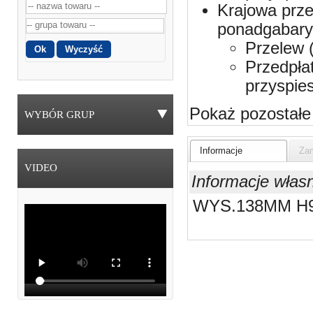
Krajowa prze
ponadgabaryt
Przelew 
Przedpła
przyspie
Pokaż pozostałe
WYBÓR GRUP
Informacje
Zam
VIDEO
Informacje włas
WYS.138MM H