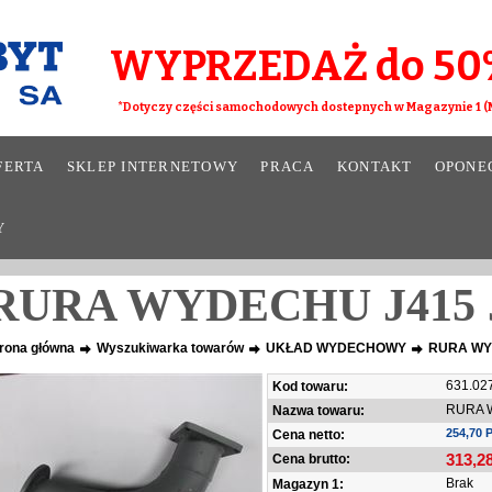
WYPRZEDAŻ do 50
*Dotyczy części samochodowych dostepnych w Magazynie 1 (M
FERTA
SKLEP INTERNETOWY
PRACA
KONTAKT
OPONE
Y
RURA WYDECHU J415 
rona główna
Wyszukiwarka towarów
UKŁAD WYDECHOWY
RURA WY
631.02
Kod towaru:
RURA 
Nazwa towaru:
254,70 
Cena netto:
313,2
Cena brutto:
Brak
Magazyn 1: