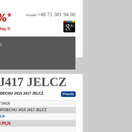
%*
+48 71 381 94 00
kontakt
ag. 1)
O
J417 JELCZ
DECHU J415 J417 JELCZ
7.0416
WYDECHU J415 J417 JELCZ
PLN
8
PLN