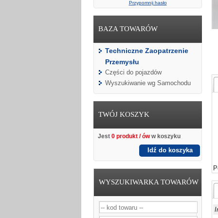
Przypomnij hasło
BAZA TOWARÓW
Techniczne Zaopatrzenie
Przemysłu
Części do pojazdów
Wyszukiwanie wg Samochodu
TWÓJ KOSZYK
Jest
0 produkt / ów
w koszyku
Idź do koszyka
P
WYSZUKIWARKA TOWARÓW
I