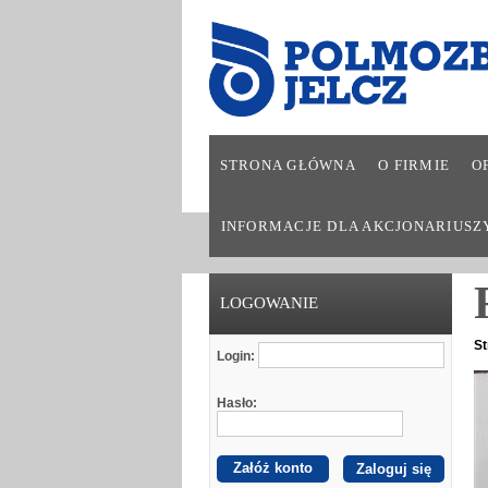
STRONA GŁÓWNA
O FIRMIE
O
INFORMACJE DLA AKCJONARIUSZ
LOGOWANIE
St
Login:
Hasło:
Załóż konto