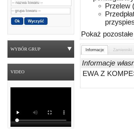
Przelew 
Przedpła
przyspie
Pokaż pozostałe
WYBÓR GRUP
Informacje
Zamienniki
Informacje włas
VIDEO
EWA Z KOMP