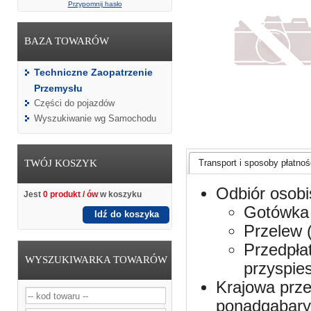
Przypomnij hasło
BAZA TOWARÓW
Techniczne Zaopatrzenie
Przemysłu
Części do pojazdów
Wyszukiwanie wg Samochodu
TWÓJ KOSZYK
Transport i sposoby płatnośc
Odbiór osobi
Jest
0 produkt / ów
w koszyku
Gotówka 
Idź do koszyka
Przelew 
Przedpła
WYSZUKIWARKA TOWARÓW
przyspie
Krajowa prze
ponadgabaryt