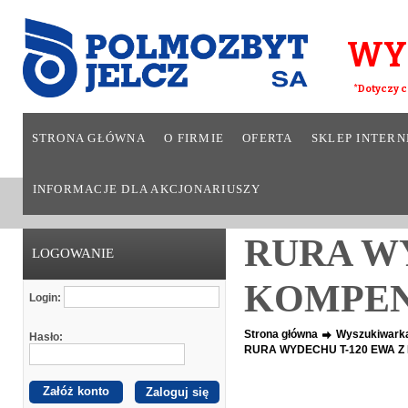
WY
*Dotyczy c
STRONA GŁÓWNA
O FIRMIE
OFERTA
SKLEP INTER
INFORMACJE DLA AKCJONARIUSZY
RURA WY
LOGOWANIE
KOMPE
Login:
Strona główna
Wyszukiwark
Hasło:
RURA WYDECHU T-120 EWA 
Załóż konto