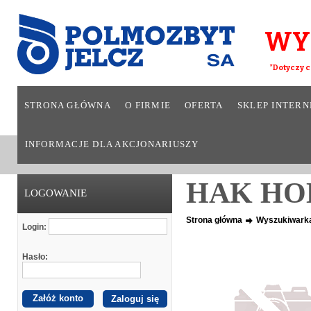
WY
*Dotyczy c
STRONA GŁÓWNA
O FIRMIE
OFERTA
SKLEP INTER
INFORMACJE DLA AKCJONARIUSZY
HAK HO
LOGOWANIE
Strona główna
Wyszukiwark
Login:
Hasło:
Załóż konto