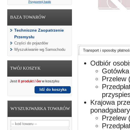
Przypomnij hasło
BAZA TOWARÓW
Techniczne Zaopatrzenie
Przemysłu
Części do pojazdów
Wyszukiwanie wg Samochodu
Transport i sposoby płatnośc
Odbiór osobi
TWÓJ KOSZYK
Gotówka 
Przelew 
Jest
0 produkt / ów
w koszyku
Przedpła
Idź do koszyka
przyspie
Krajowa prze
WYSZUKIWARKA TOWARÓW
ponadgabaryt
Przelew 
Przedpła