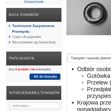
Przypomnij hasło
BAZA TOWARÓW
Techniczne Zaopatrzenie
Przemysłu
Części do pojazdów
Wyszukiwanie wg Samochodu
TWÓJ KOSZYK
Transport i sposoby płatnośc
Odbiór osobi
Jest
0 produkt / ów
w koszyku
Gotówka 
Idź do koszyka
Przelew 
Przedpła
WYSZUKIWARKA TOWARÓW
przyspie
Krajowa prze
ponadgabaryt