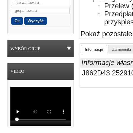
Przelew 
Przedpła
przyspie
Pokaż pozostałe
WYBÓR GRUP
Informacje
Zamienniki
Informacje włas
VIDEO
J862D43 25291