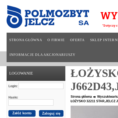
WY
*Dotyczy c
STRONA GŁÓWNA
O FIRMIE
OFERTA
SKLEP INTER
INFORMACJE DLA AKCJONARIUSZY
ŁOŻYSKO
LOGOWANIE
J662D43,
Login:
Strona główna
Wyszukiwark
Hasło:
ŁOŻYSKO 32211 STAR,JELCZ 
Załóż konto