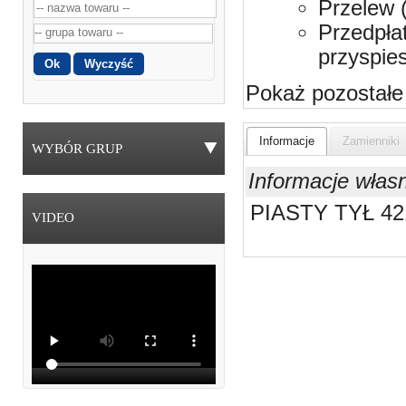
Przelew 
Przedpła
przyspie
Pokaż pozostałe
Informacje
Zamienniki
WYBÓR GRUP
Informacje włas
PIASTY TYŁ 42
VIDEO