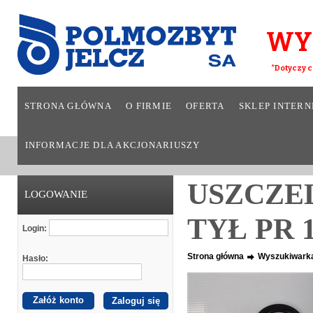
WY
*Dotyczy c
STRONA GŁÓWNA
O FIRMIE
OFERTA
SKLEP INTER
INFORMACJE DLA AKCJONARIUSZY
USZCZEL
LOGOWANIE
TYŁ PR 1
Login:
Strona główna
Wyszukiwark
Hasło:
Załóż konto