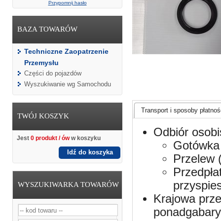
Przypomnij hasło
BAZA TOWARÓW
Techniczne Zaopatrzenie
Przemysłu
Części do pojazdów
Wyszukiwanie wg Samochodu
Transport i sposoby płatnośc
TWÓJ KOSZYK
Odbiór osobi
Jest
0 produkt / ów
w koszyku
Gotówka 
Idź do koszyka
Przelew 
Przedpła
przyspie
WYSZUKIWARKA TOWARÓW
Krajowa prze
ponadgabaryt