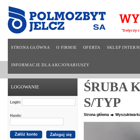
WY
*Dotyczy c
STRONA GŁÓWNA
O FIRMIE
OFERTA
SKLEP INTER
INFORMACJE DLA AKCJONARIUSZY
ŚRUBA K
LOGOWANIE
S/TYP
Login:
Strona główna
Wyszukiwark
Hasło:
Załóż konto