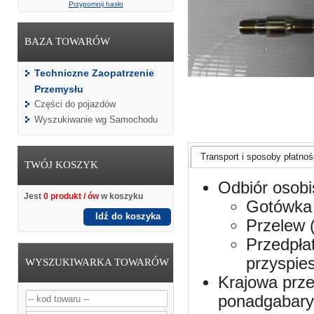
Przypomnij hasło
BAZA TOWARÓW
Techniczne Zaopatrzenie
Przemysłu
Części do pojazdów
Wyszukiwanie wg Samochodu
Transport i sposoby płatnośc
TWÓJ KOSZYK
Odbiór osobi
Jest
0 produkt / ów
w koszyku
Gotówka 
Idź do koszyka
Przelew 
Przedpła
przyspie
WYSZUKIWARKA TOWARÓW
Krajowa prze
ponadgabaryt