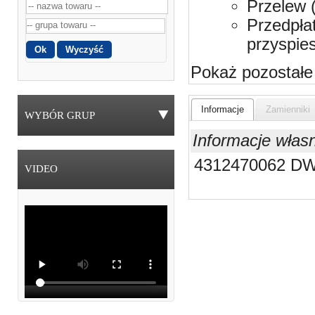
Przelew 
Przedpła
przyspie
Pokaż pozostałe
Informacje
Zamienniki
WYBÓR GRUP
Informacje włas
4312470062 D
VIDEO