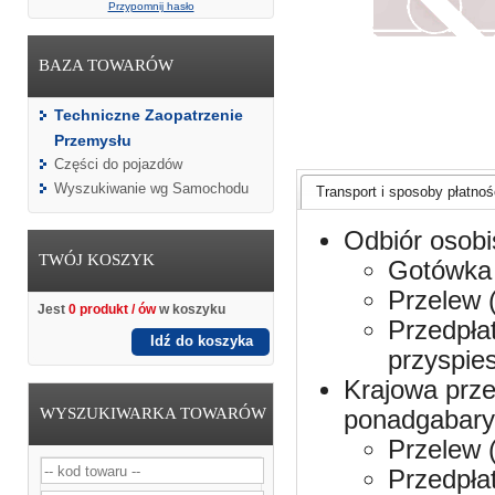
Przypomnij hasło
BAZA TOWARÓW
Techniczne Zaopatrzenie
Przemysłu
Części do pojazdów
Wyszukiwanie wg Samochodu
Transport i sposoby płatnośc
Odbiór osobi
TWÓJ KOSZYK
Gotówka 
Przelew 
Jest
0 produkt / ów
w koszyku
Przedpła
Idź do koszyka
przyspie
Krajowa prze
WYSZUKIWARKA TOWARÓW
ponadgabaryt
Przelew 
Przedpła