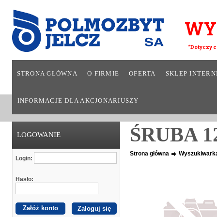
WY
*Dotyczy c
STRONA GŁÓWNA
O FIRMIE
OFERTA
SKLEP INTER
INFORMACJE DLA AKCJONARIUSZY
ŚRUBA 1
LOGOWANIE
Strona główna
Wyszukiwark
Login:
Hasło:
Załóż konto