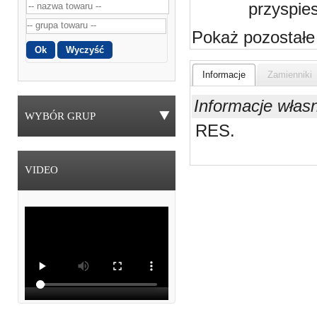
przyspie
Pokaż pozostałe
Informacje
Zamienniki
Informacje włas
WYBÓR GRUP
RES.
VIDEO