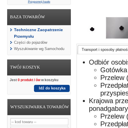
Przypomnij hasło
BAZA TOWARÓW
Techniczne Zaopatrzenie
Przemysłu
Części do pojazdów
Wyszukiwanie wg Samochodu
Transport i sposoby płatnośc
Odbiór osobi
TWÓJ KOSZYK
Gotówka 
Przelew 
Jest
0 produkt / ów
w koszyku
Przedpła
Idź do koszyka
przyspie
Krajowa prze
WYSZUKIWARKA TOWARÓW
ponadgabaryt
Przelew 
Przedpła