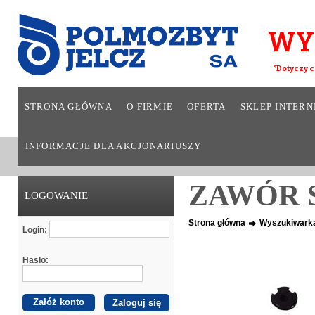
WY
*Dotyczy c
STRONA GŁÓWNA
O FIRMIE
OFERTA
SKLEP INTER
INFORMACJE DLA AKCJONARIUSZY
ZAWÓR 
LOGOWANIE
Strona główna
Wyszukiwark
Login:
Hasło:
Załóż konto