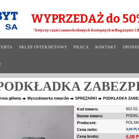
WYPRZEDAŻ do 50
*Dotyczy części samochodowych dostepnych w Magazynie 1 (M
FERTA
SKLEP INTERNETOWY
PRACA
KONTAKT
OPONE
Y
PODKŁADKA ZABEZP
rona główna
Wyszukiwarka towarów
SPRĘŻARKI
PODKŁADKA ZABE
602.02.
Kod towaru:
PODKŁ
Nazwa towaru:
POLSK
Producent:
4,94 PL
Cena netto:
6,08
P
Cena brutto: