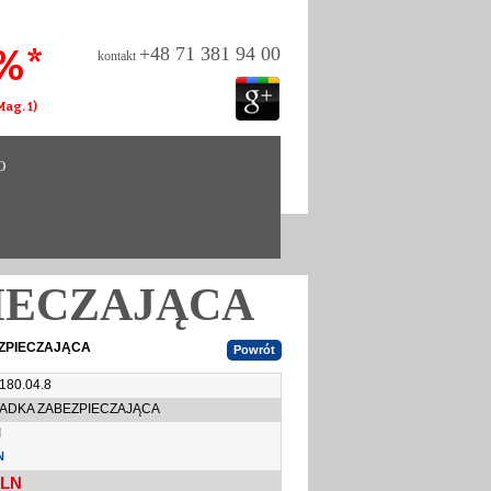
%*
+48 71 381 94 00
kontakt
ag. 1)
O
IECZAJĄCA
ZPIECZAJĄCA
180.04.8
ADKA ZABEZPIECZAJĄCA
I
N
LN