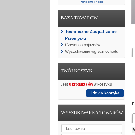
Przypomnij hasło
BAZA TOWARÓW
Techniczne Zaopatrzenie
Przemysłu
Części do pojazdów
Wyszukiwanie wg Samochodu
TWÓJ KOSZYK
Jest
0 produkt / ów
w koszyku
Idź do koszyka
P
WYSZUKIWARKA TOWARÓW
I