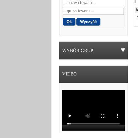
I
WYBÓR GRUP
VIDEO