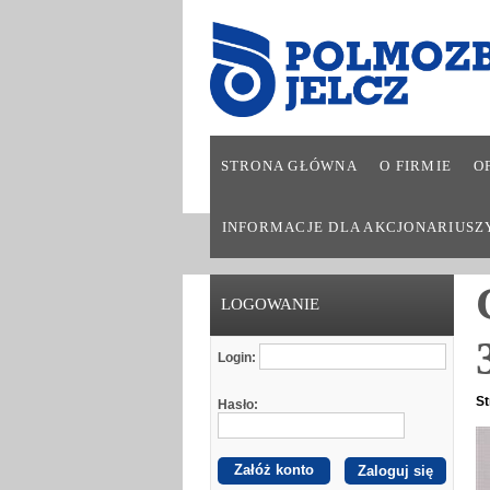
STRONA GŁÓWNA
O FIRMIE
O
INFORMACJE DLA AKCJONARIUSZ
LOGOWANIE
Login:
St
Hasło:
Załóż konto