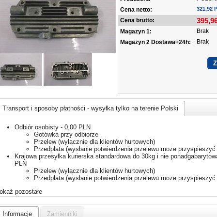
321,92 
Cena netto:
395,9
Cena brutto:
Brak
Magazyn 1:
Brak
Magazyn 2 Dostawa+24h:
Transport i sposoby płatności - wysyłka tylko na terenie Polski
Odbiór osobisty - 0,00 PLN
Gotówka przy odbiorze
Przelew (wyłącznie dla klientów hurtowych)
Przedpłata (wysłanie potwierdzenia przelewu może przyspieszyć 
Krajowa przesyłka kurierska standardowa do 30kg i nie ponadgabarytowa
PLN
Przelew (wyłącznie dla klientów hurtowych)
Przedpłata (wysłanie potwierdzenia przelewu może przyspieszyć 
okaż pozostałe
Informacje
Zamienniki