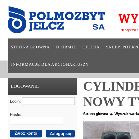
WY
*Dotyczy c
STRONA GŁÓWNA
O FIRMIE
OFERTA
SKLEP INTER
INFORMACJE DLA AKCJONARIUSZY
CYLINDE
LOGOWANIE
NOWY T
Login:
Strona główna
Wyszukiwark
Hasło:
Załóż konto