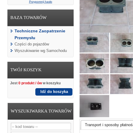
Przypomnij hasło
BAZA TOWARÓW
Techniczne Zaopatrzenie
Przemysłu
Części do pojazdów
Wyszukiwanie wg Samochodu
TWÓJ KOSZYK
Jest
0 produkt / ów
w koszyku
Idź do koszyka
WYSZUKIWARKA TOWARÓW
Transport i sposoby płatnośc