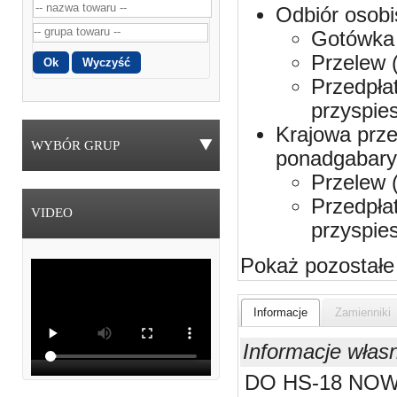
Odbiór osobi
Gotówka 
Przelew 
Przedpła
przyspie
Krajowa prze
WYBÓR GRUP
ponadgabaryt
Przelew 
Przedpła
VIDEO
przyspie
Pokaż pozostałe
Informacje
Zamienniki
Informacje włas
DO HS-18 NOW