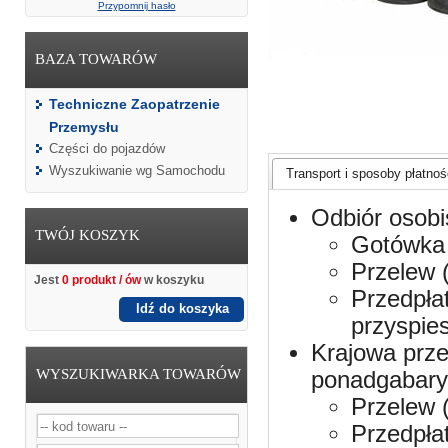
Przypomnij hasło
BAZA TOWARÓW
Techniczne Zaopatrzenie
Przemysłu
Części do pojazdów
Wyszukiwanie wg Samochodu
Transport i sposoby płatnośc
Odbiór osobi
TWÓJ KOSZYK
Gotówka 
Przelew 
Jest
0 produkt / ów
w koszyku
Przedpła
Idź do koszyka
przyspie
Krajowa prze
WYSZUKIWARKA TOWARÓW
ponadgabaryt
Przelew 
Przedpła