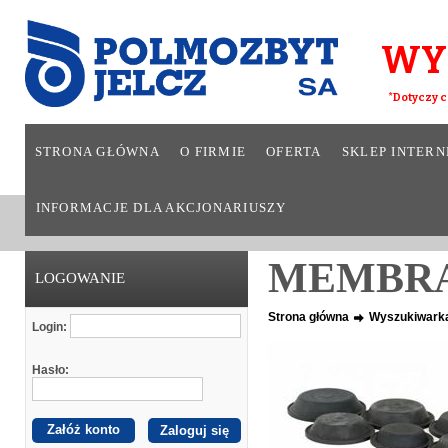
WY
*Dotyczy c
STRONA GŁÓWNA
O FIRMIE
OFERTA
SKLEP INTER
INFORMACJE DLA AKCJONARIUSZY
MEMBRAN
LOGOWANIE
Strona główna
Wyszukiwark
Login:
Hasło:
Załóż konto