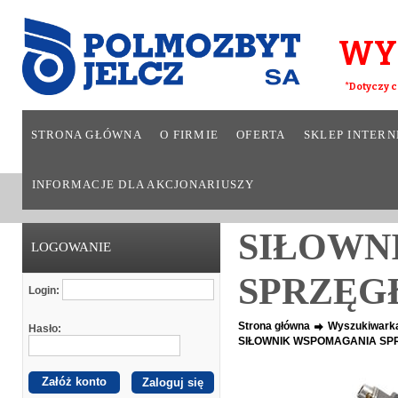
WY
*Dotyczy c
STRONA GŁÓWNA
O FIRMIE
OFERTA
SKLEP INTER
INFORMACJE DLA AKCJONARIUSZY
SIŁOWN
LOGOWANIE
SPRZĘGŁ
Login:
Strona główna
Wyszukiwark
Hasło:
SIŁOWNIK WSPOMAGANIA SPR
Załóż konto