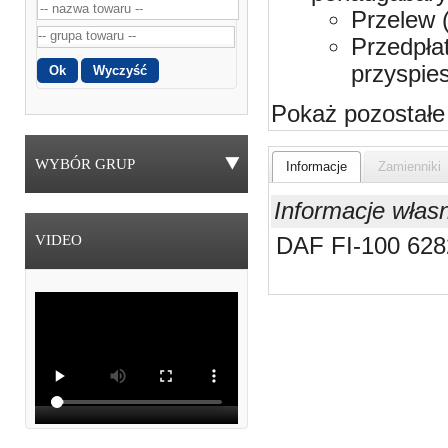
Przelew 
Przedpła
przyspie
Pokaż pozostałe
WYBÓR GRUP
Informacje
Zamienniki
Informacje włas
VIDEO
DAF FI-100 62