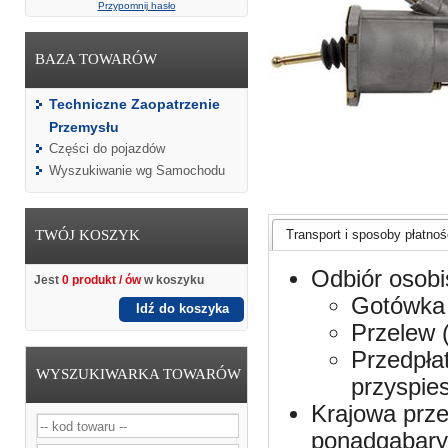
Przypomnij hasło
BAZA TOWARÓW
Techniczne Zaopatrzenie
Przemysłu
Części do pojazdów
Wyszukiwanie wg Samochodu
TWÓJ KOSZYK
Transport i sposoby płatnośc
Odbiór osobi
Jest
0 produkt / ów
w koszyku
Gotówka 
Idź do koszyka
Przelew 
Przedpła
WYSZUKIWARKA TOWARÓW
przyspie
Krajowa prze
ponadgabaryt