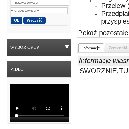
Przelew 
Przedpła
przyspie
Pokaż pozostałe
WYBÓR GRUP
Informacje
Zamienniki
Informacje włas
VIDEO
SWORZNIE,TU