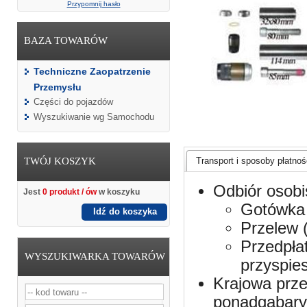
Przypomnij hasło
BAZA TOWARÓW
Techniczne Zaopatrzenie
Przemysłu
Części do pojazdów
Wyszukiwanie wg Samochodu
TWÓJ KOSZYK
Transport i sposoby płatnośc
Odbiór osobi
Jest
0 produkt / ów
w koszyku
Gotówka 
Idź do koszyka
Przelew 
Przedpła
WYSZUKIWARKA TOWARÓW
przyspie
Krajowa prze
ponadgabaryt