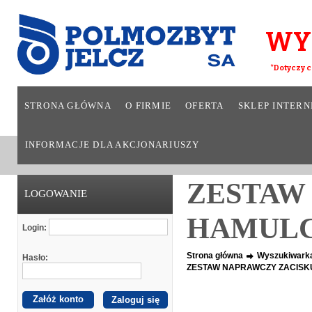
WY
*Dotyczy c
STRONA GŁÓWNA
O FIRMIE
OFERTA
SKLEP INTER
INFORMACJE DLA AKCJONARIUSZY
ZESTAW
LOGOWANIE
HAMULCA
Login:
Strona główna
Wyszukiwark
Hasło:
ZESTAW NAPRAWCZY ZACISK
Załóż konto