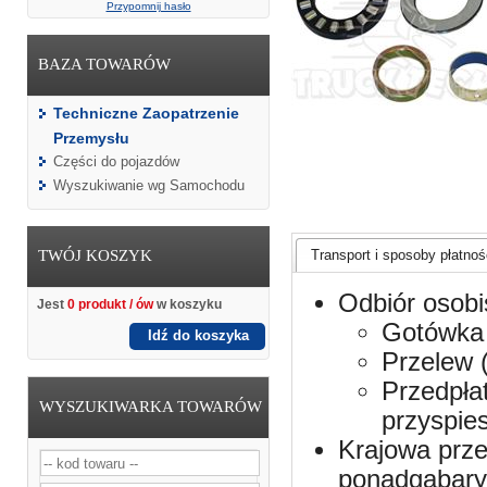
Przypomnij hasło
BAZA TOWARÓW
Techniczne Zaopatrzenie
Przemysłu
Części do pojazdów
Wyszukiwanie wg Samochodu
TWÓJ KOSZYK
Transport i sposoby płatnośc
Odbiór osobi
Jest
0 produkt / ów
w koszyku
Gotówka 
Idź do koszyka
Przelew 
Przedpła
WYSZUKIWARKA TOWARÓW
przyspie
Krajowa prze
ponadgabaryt