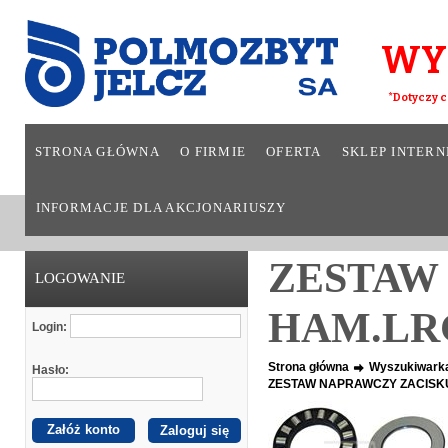
WY
*Dotyczy c
STRONA GŁÓWNA
O FIRMIE
OFERTA
SKLEP INTER
INFORMACJE DLA AKCJONARIUSZY
ZESTAW
LOGOWANIE
HAM.LRG
Login:
Strona główna
Wyszukiwark
Hasło:
ZESTAW NAPRAWCZY ZACISKU
Załóż konto