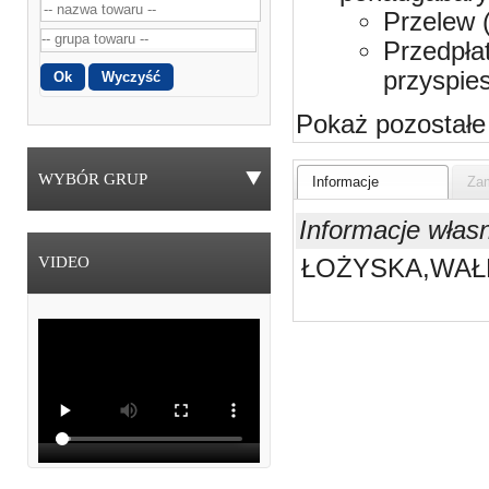
Przelew 
Przedpła
przyspie
Pokaż pozostałe
WYBÓR GRUP
Informacje
Zam
Informacje włas
VIDEO
ŁOŻYSKA,WAŁ