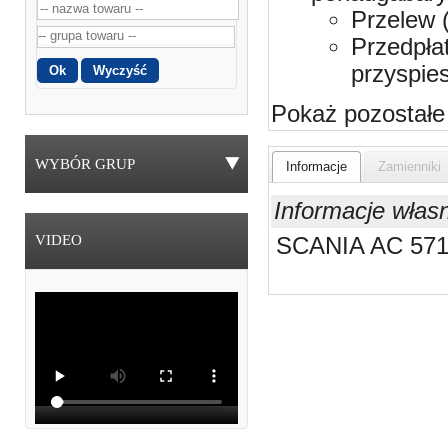
Przelew 
Przedpła
przyspie
Pokaż pozostałe
WYBÓR GRUP
Informacje
Zamienniki
Informacje włas
VIDEO
SCANIA AC 571