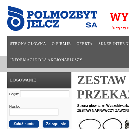
WY
*Dotyczy c
STRONA GŁÓWNA
O FIRMIE
OFERTA
SKLEP INTER
INFORMACJE DLA AKCJONARIUSZY
ZESTAW
LOGOWANIE
PRZEK
Login:
Strona główna
Wyszukiwark
Hasło:
ZESTAW NAPRAWCZY ZAWOR
Załóż konto