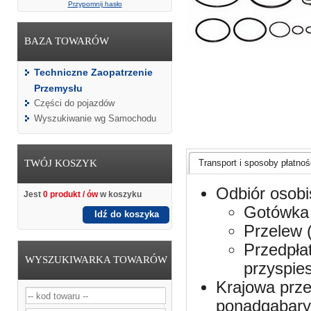
Przypomnij hasło
BAZA TOWARÓW
Techniczne Zaopatrzenie
Przemysłu
Części do pojazdów
Wyszukiwanie wg Samochodu
TWÓJ KOSZYK
Transport i sposoby płatnośc
Odbiór osobi
Jest
0 produkt / ów
w koszyku
Gotówka 
Idź do koszyka
Przelew 
Przedpła
WYSZUKIWARKA TOWARÓW
przyspie
Krajowa prze
ponadgabaryt