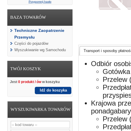
Przypomnij hasło
BAZA TOWARÓW
Techniczne Zaopatrzenie
Przemysłu
Części do pojazdów
Wyszukiwanie wg Samochodu
Transport i sposoby płatnośc
Odbiór osobi
TWÓJ KOSZYK
Gotówka 
Przelew 
Jest
0 produkt / ów
w koszyku
Przedpła
Idź do koszyka
przyspie
Krajowa prze
WYSZUKIWARKA TOWARÓW
ponadgabaryt
Przelew 
Przedpła