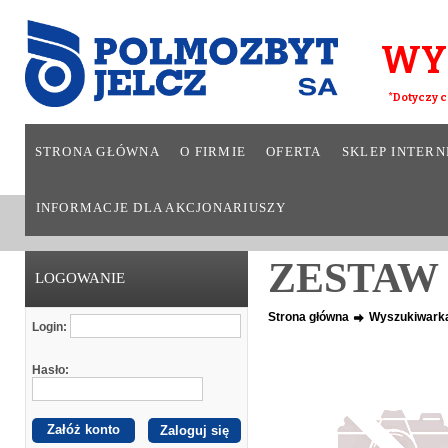
WY
*Dotyczy c
STRONA GŁÓWNA
O FIRMIE
OFERTA
SKLEP INTER
INFORMACJE DLA AKCJONARIUSZY
ZESTAW
LOGOWANIE
Strona główna
Wyszukiwark
Login:
Hasło:
Załóż konto