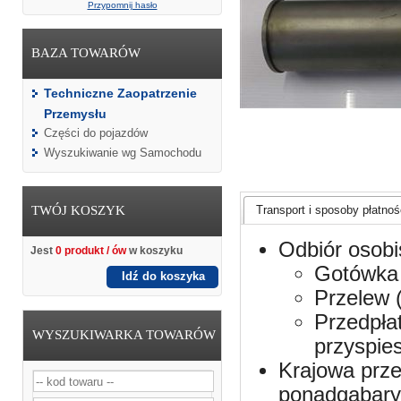
Przypomnij hasło
BAZA TOWARÓW
Techniczne Zaopatrzenie
Przemysłu
Części do pojazdów
Wyszukiwanie wg Samochodu
TWÓJ KOSZYK
Transport i sposoby płatnośc
Odbiór osobi
Jest
0 produkt / ów
w koszyku
Gotówka 
Idź do koszyka
Przelew 
Przedpła
WYSZUKIWARKA TOWARÓW
przyspie
Krajowa prze
ponadgabaryt