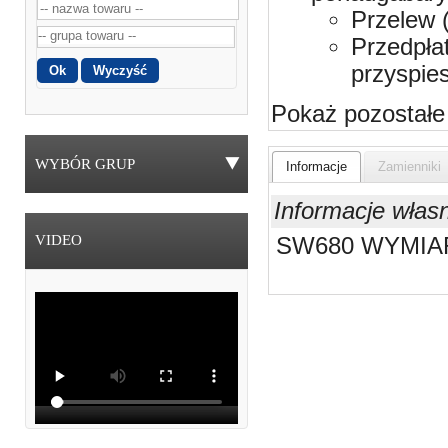
Przelew 
Przedpła
przyspie
Pokaż pozostałe
WYBÓR GRUP
Informacje
Zamienniki
Informacje włas
VIDEO
SW680 WYMIAR