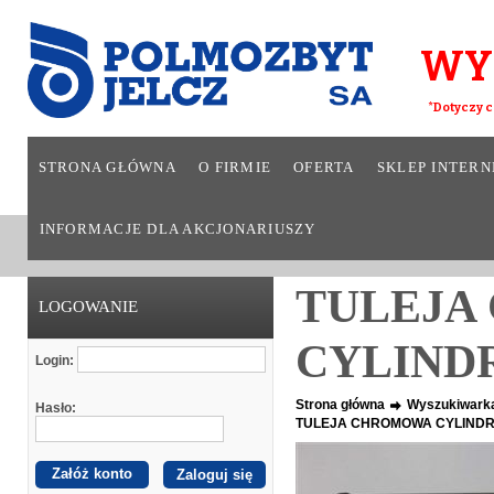
WY
*Dotyczy c
STRONA GŁÓWNA
O FIRMIE
OFERTA
SKLEP INTER
INFORMACJE DLA AKCJONARIUSZY
TULEJA
LOGOWANIE
CYLIND
Login:
Strona główna
Wyszukiwark
Hasło:
TULEJA CHROMOWA CYLIND
Załóż konto