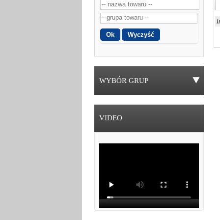
I
WYBÓR GRUP
VIDEO