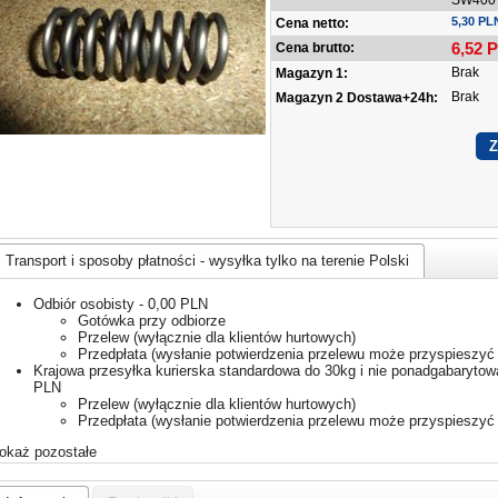
SW400
5,30 PL
Cena netto:
6,52
P
Cena brutto:
Brak
Magazyn 1:
Brak
Magazyn 2 Dostawa+24h:
Transport i sposoby płatności - wysyłka tylko na terenie Polski
Odbiór osobisty - 0,00 PLN
Gotówka przy odbiorze
Przelew (wyłącznie dla klientów hurtowych)
Przedpłata (wysłanie potwierdzenia przelewu może przyspieszyć 
Krajowa przesyłka kurierska standardowa do 30kg i nie ponadgabarytowa
PLN
Przelew (wyłącznie dla klientów hurtowych)
Przedpłata (wysłanie potwierdzenia przelewu może przyspieszyć 
okaż pozostałe