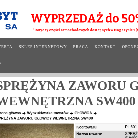
WYPRZEDAŻ do 50
*Dotyczy części samochodowych dostepnych w Magazynie 1 (M
FERTA
SKLEP INTERNETOWY
PRACA
KONTAKT
OPONE
Y
SPRĘŻYNA ZAWORU 
WEWNĘTRZNA SW400
rona główna
Wyszukiwarka towarów
GŁOWICA
PRĘŻYNA ZAWORU GŁOWICY WEWNĘTRZNA SW400
PL 601
Kod towaru:
SPRĘŻ
Nazwa towaru: