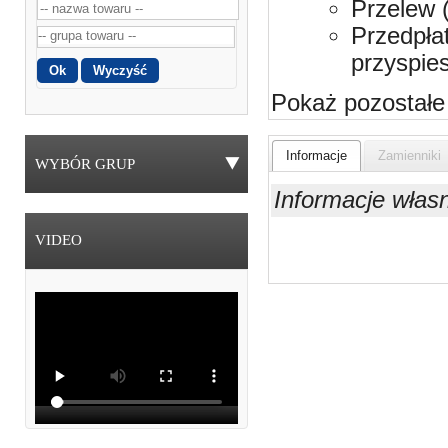
Przelew 
Przedpła
przyspie
Pokaż pozostałe
Informacje
Zamienniki
WYBÓR GRUP
Informacje włas
VIDEO