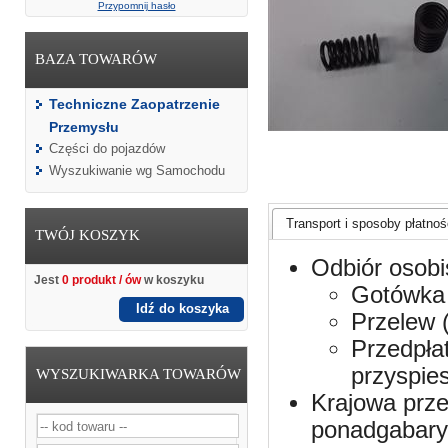
Przypomnij hasło
BAZA TOWARÓW
Techniczne Zaopatrzenie
Przemysłu
Części do pojazdów
Wyszukiwanie wg Samochodu
Transport i sposoby płatnośc
TWÓJ KOSZYK
Odbiór osobi
Jest
0 produkt / ów
w koszyku
Gotówka 
Idź do koszyka
Przelew 
Przedpła
przyspie
WYSZUKIWARKA TOWARÓW
Krajowa prze
ponadgabaryt