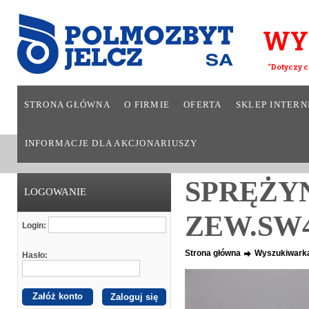
WY
*Dotyczy c
STRONA GŁÓWNA
O FIRMIE
OFERTA
SKLEP INTER
INFORMACJE DLA AKCJONARIUSZY
SPRĘŻY
LOGOWANIE
ZEW.SW4
Login:
Strona główna
Wyszukiwark
Hasło:
Załóż konto