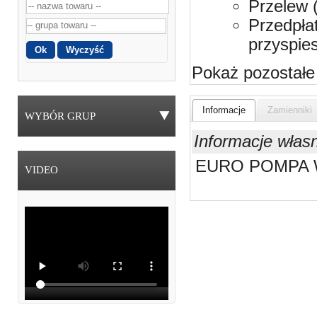
Przelew 
Przedpła
przyspie
Pokaż pozostałe
Informacje
Zamienniki
WYBÓR GRUP
Informacje włas
EURO POMPA
VIDEO