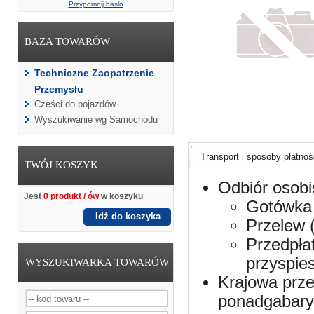
Przypomnij hasło
BAZA TOWARÓW
Techniczne Zaopatrzenie
Przemysłu
Części do pojazdów
Wyszukiwanie wg Samochodu
Transport i sposoby płatnośc
TWÓJ KOSZYK
Odbiór osobi
Jest
0 produkt / ów
w koszyku
Gotówka 
Idź do koszyka
Przelew 
Przedpła
przyspie
WYSZUKIWARKA TOWARÓW
Krajowa prze
ponadgabaryt