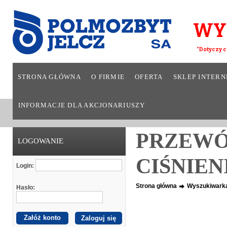
WY
*Dotyczy c
STRONA GŁÓWNA
O FIRMIE
OFERTA
SKLEP INTER
INFORMACJE DLA AKCJONARIUSZY
PRZEWÓ
LOGOWANIE
CIŚNIEN
Login:
Strona główna
Wyszukiwark
Hasło:
Załóż konto