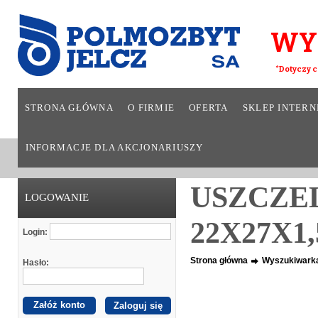
WY
*Dotyczy c
STRONA GŁÓWNA
O FIRMIE
OFERTA
SKLEP INTER
INFORMACJE DLA AKCJONARIUSZY
USZCZE
LOGOWANIE
22X27X1,
Login:
Strona główna
Wyszukiwark
Hasło:
Załóż konto