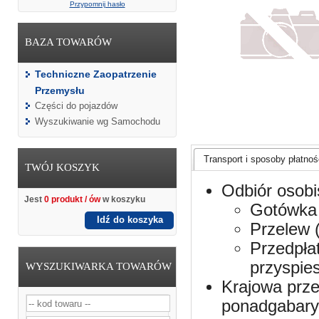
Przypomnij hasło
BAZA TOWARÓW
Techniczne Zaopatrzenie
Przemysłu
Części do pojazdów
Wyszukiwanie wg Samochodu
Transport i sposoby płatnośc
TWÓJ KOSZYK
Odbiór osobi
Jest
0 produkt / ów
w koszyku
Gotówka 
Idź do koszyka
Przelew 
Przedpła
przyspie
WYSZUKIWARKA TOWARÓW
Krajowa prze
ponadgabaryt