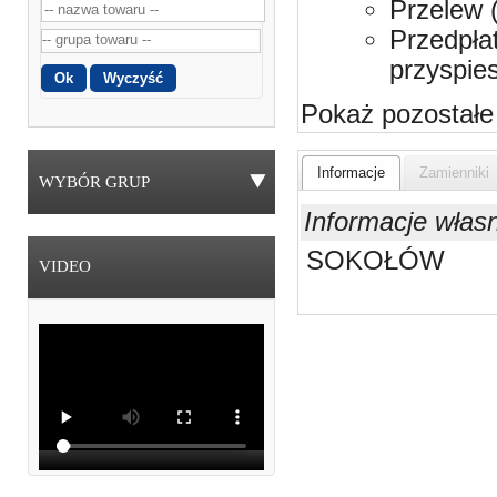
Przelew 
Przedpła
przyspie
Pokaż pozostałe
Informacje
Zamienniki
WYBÓR GRUP
Informacje włas
SOKOŁÓW
VIDEO