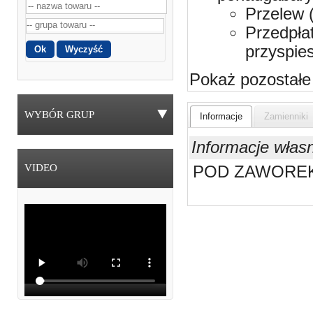
Przelew 
Przedpła
przyspie
Pokaż pozostałe
WYBÓR GRUP
Informacje
Zamienniki
Informacje włas
VIDEO
POD ZAWOREK