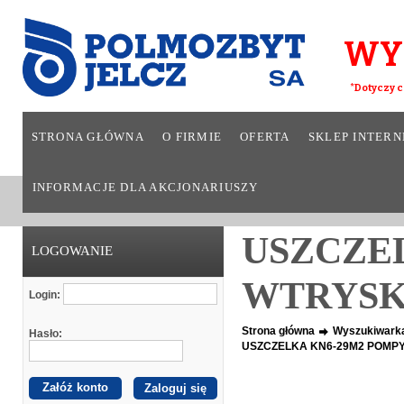
WY
*Dotyczy c
STRONA GŁÓWNA
O FIRMIE
OFERTA
SKLEP INTER
INFORMACJE DLA AKCJONARIUSZY
USZCZE
LOGOWANIE
WTRYSK
Login:
Strona główna
Wyszukiwark
Hasło:
USZCZELKA KN6-29M2 POMP
Załóż konto