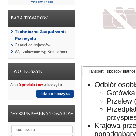
Przypomnij hasło
BAZA TOWARÓW
Techniczne Zaopatrzenie
Przemysłu
Części do pojazdów
Wyszukiwanie wg Samochodu
TWÓJ KOSZYK
Transport i sposoby płatnośc
Odbiór osobi
Jest
0 produkt / ów
w koszyku
Gotówka 
Idź do koszyka
Przelew 
Przedpła
WYSZUKIWARKA TOWARÓW
przyspie
Krajowa prze
ponadgabaryt