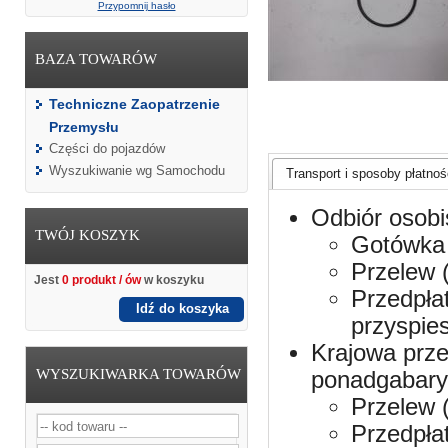
Przypomnij hasło
BAZA TOWARÓW
Techniczne Zaopatrzenie
Przemysłu
Części do pojazdów
Wyszukiwanie wg Samochodu
Transport i sposoby płatnośc
Odbiór osobi
TWÓJ KOSZYK
Gotówka 
Przelew 
Jest
0 produkt / ów
w koszyku
Przedpła
Idź do koszyka
przyspie
Krajowa prze
WYSZUKIWARKA TOWARÓW
ponadgabaryt
Przelew 
Przedpła