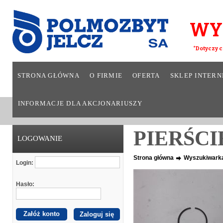
WY
*Dotyczy c
STRONA GŁÓWNA
O FIRMIE
OFERTA
SKLEP INTER
INFORMACJE DLA AKCJONARIUSZY
PIERŚCIE
LOGOWANIE
Strona główna
Wyszukiwark
Login:
Hasło:
Załóż konto