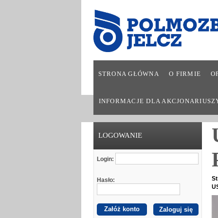
STRONA GŁÓWNA
O FIRMIE
O
INFORMACJE DLA AKCJONARIUSZ
LOGOWANIE
Login:
St
Hasło:
U
Załóż konto