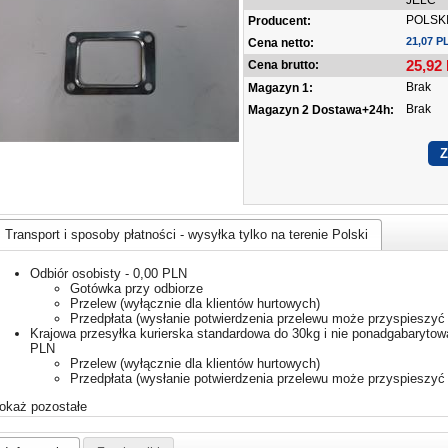
JELC
POLSK
Producent:
21,07 P
Cena netto:
25,92
Cena brutto:
Brak
Magazyn 1:
Brak
Magazyn 2 Dostawa+24h:
Transport i sposoby płatności - wysyłka tylko na terenie Polski
Odbiór osobisty - 0,00 PLN
Gotówka przy odbiorze
Przelew (wyłącznie dla klientów hurtowych)
Przedpłata (wysłanie potwierdzenia przelewu może przyspieszyć 
Krajowa przesyłka kurierska standardowa do 30kg i nie ponadgabarytowa
PLN
Przelew (wyłącznie dla klientów hurtowych)
Przedpłata (wysłanie potwierdzenia przelewu może przyspieszyć 
okaż pozostałe