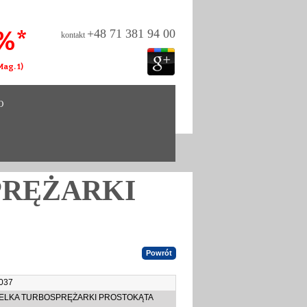
%*
+48 71 381 94 00
kontakt
ag. 1)
O
PRĘŻARKI
0037
ELKA TURBOSPRĘŻARKI PROSTOKĄTA