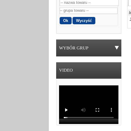
I
WYBÓR GRUP
VIDEO