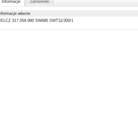
Informacje
Zamienniki
nformacje własne
JELCZ 317.059.990 SW680 SWT11/300/1