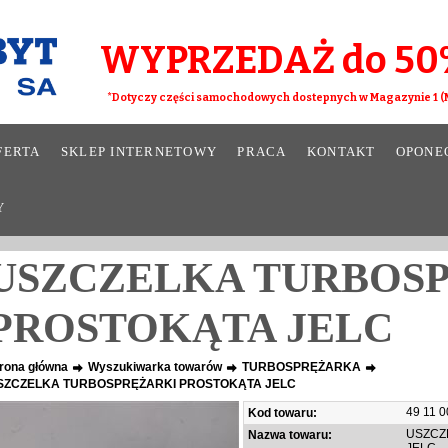
WYPRZEDAŻ do 50
*Dotyczy części samochodowych dostepnych w Magazynie 1 (M
FERTA
SKLEP INTERNETOWY
PRACA
KONTAKT
OPONE
Y
USZCZELKA TURBOS
PROSTOKĄTA JELC
rona główna
Wyszukiwarka towarów
TURBOSPRĘŻARKA
SZCZELKA TURBOSPRĘŻARKI PROSTOKĄTA JELC
49 11 
Kod towaru:
USZCZ
Nazwa towaru: