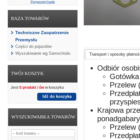
Przypomnij hasło
BAZA TOWARÓW
Techniczne Zaopatrzenie
Przemysłu
Części do pojazdów
Wyszukiwanie wg Samochodu
Transport i sposoby płatnośc
Odbiór osobi
TWÓJ KOSZYK
Gotówka 
Przelew 
Jest
0 produkt / ów
w koszyku
Przedpła
Idź do koszyka
przyspie
Krajowa prze
WYSZUKIWARKA TOWARÓW
ponadgabaryt
Przelew 
Przedpła