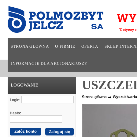
WY
*Dotyczy c
STRONA GŁÓWNA
O FIRMIE
OFERTA
SKLEP INTER
INFORMACJE DLA AKCJONARIUSZY
USZCZE
LOGOWANIE
Strona główna
Wyszukiwark
Login:
Hasło:
Załóż konto