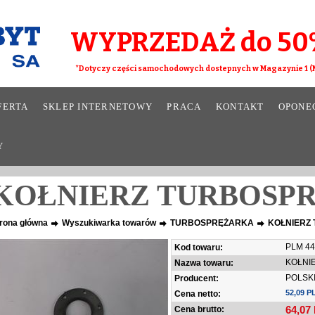
WYPRZEDAŻ do 50
*Dotyczy części samochodowych dostepnych w Magazynie 1 (M
FERTA
SKLEP INTERNETOWY
PRACA
KONTAKT
OPONE
Y
KOŁNIERZ TURBOSP
rona główna
Wyszukiwarka towarów
TURBOSPRĘŻARKA
KOŁNIERZ
PLM 44
Kod towaru:
KOŁNI
Nazwa towaru:
POLSK
Producent:
52,09 P
Cena netto:
64,07
Cena brutto: