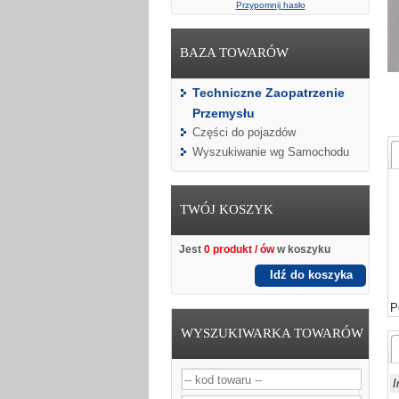
Przypomnij hasło
BAZA TOWARÓW
Techniczne Zaopatrzenie
Przemysłu
Części do pojazdów
Wyszukiwanie wg Samochodu
TWÓJ KOSZYK
Jest
0 produkt / ów
w koszyku
Idź do koszyka
P
WYSZUKIWARKA TOWARÓW
I