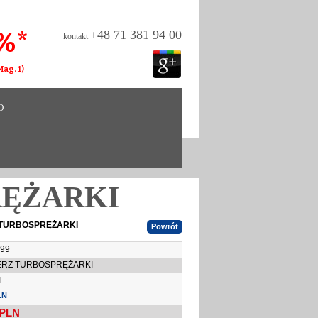
%*
+48 71 381 94 00
kontakt
ag. 1)
O
RĘŻARKI
 TURBOSPRĘŻARKI
99
ERZ TURBOSPRĘŻARKI
I
LN
PLN