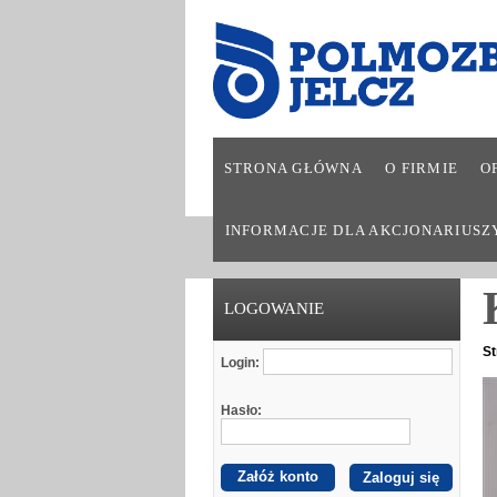
STRONA GŁÓWNA
O FIRMIE
O
INFORMACJE DLA AKCJONARIUSZ
LOGOWANIE
St
Login:
Hasło:
Załóż konto