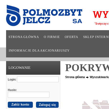
WY
*Dotyczy c
STRONA GŁÓWNA
O FIRMIE
OFERTA
SKLEP INTER
INFORMACJE DLA AKCJONARIUSZY
POKRYW
LOGOWANIE
Strona główna
Wyszukiwark
Login:
Hasło:
Załóż konto