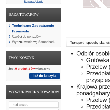
Przypomnij hasło
BAZA TOWARÓW
Techniczne Zaopatrzenie
Przemysłu
Części do pojazdów
Wyszukiwanie wg Samochodu
Transport i sposoby płatnośc
Odbiór osobi
TWÓJ KOSZYK
Gotówka 
Przelew 
Jest
0 produkt / ów
w koszyku
Przedpła
Idź do koszyka
przyspie
Krajowa prze
WYSZUKIWARKA TOWARÓW
ponadgabaryt
Przelew 
Przedpła