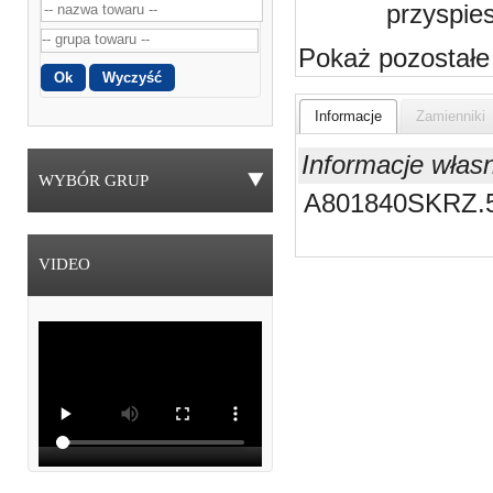
przyspie
Pokaż pozostałe
Informacje
Zamienniki
Informacje włas
WYBÓR GRUP
A801840SKRZ.
VIDEO