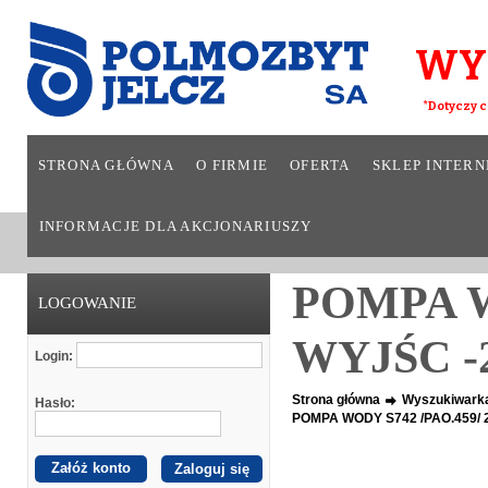
WY
*Dotyczy c
STRONA GŁÓWNA
O FIRMIE
OFERTA
SKLEP INTER
INFORMACJE DLA AKCJONARIUSZY
POMPA W
LOGOWANIE
WYJŚC -
Login:
Strona główna
Wyszukiwark
Hasło:
POMPA WODY S742 /PAO.459/ 
Załóż konto