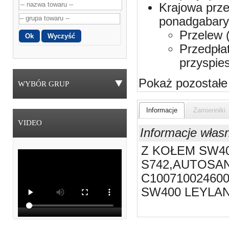
Krajowa prze
ponadgabaryt
Przelew 
Przedpła
przyspie
Pokaż pozostałe
WYBÓR GRUP
Informacje
Zamienniki
VIDEO
Informacje włas
Z KOŁEM SW40
S742,AUTOSAN
C10071002460
SW400 LEYLAND