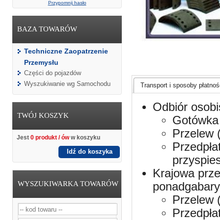
Przypomnij hasło
BAZA TOWARÓW
Techniczne Zaopatrzenie
Przemysłu
Części do pojazdów
Wyszukiwanie wg Samochodu
Transport i sposoby płatnośc
Odbiór osobi
TWÓJ KOSZYK
Gotówka 
Przelew 
Jest
0 produkt / ów
w koszyku
Przedpła
Idź do koszyka
przyspie
Krajowa prze
WYSZUKIWARKA TOWARÓW
ponadgabaryt
Przelew 
Przedpła