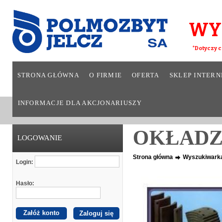
WY
*Dotyczy c
STRONA GŁÓWNA
O FIRMIE
OFERTA
SKLEP INTER
INFORMACJE DLA AKCJONARIUSZY
OKŁADZIN
LOGOWANIE
Strona główna
Wyszukiwark
Login:
Hasło:
Załóż konto