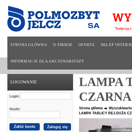
WY
*Dotyczy c
STRONA GŁÓWNA
O FIRMIE
OFERTA
SKLEP INTER
INFORMACJE DLA AKCJONARIUSZY
LAMPA T
LOGOWANIE
CZARNA
Login:
Strona główna
Wyszukiwark
Hasło:
LAMPA TABLICY REJ.DUŻA C
Załóż konto