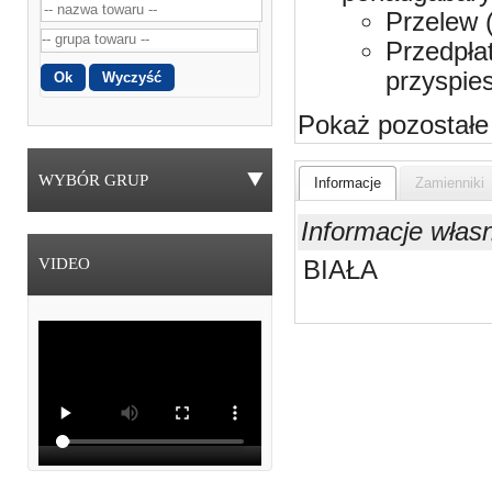
Przelew 
Przedpła
przyspie
Pokaż pozostałe
WYBÓR GRUP
Informacje
Zamienniki
Informacje włas
VIDEO
BIAŁA