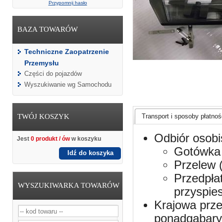
Przypomnij hasło
BAZA TOWARÓW
Techniczne Zaopatrzenie
Przemysłu
Części do pojazdów
Wyszukiwanie wg Samochodu
TWÓJ KOSZYK
Transport i sposoby płatnośc
Odbiór osobi
Jest
0 produkt / ów
w koszyku
Gotówka 
Idź do koszyka
Przelew 
Przedpła
WYSZUKIWARKA TOWARÓW
przyspie
Krajowa prze
ponadgabaryt