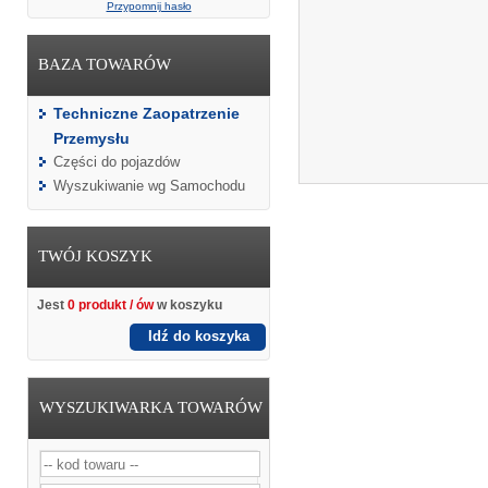
Przypomnij hasło
BAZA TOWARÓW
Techniczne Zaopatrzenie
Przemysłu
Części do pojazdów
Wyszukiwanie wg Samochodu
TWÓJ KOSZYK
Jest
0 produkt / ów
w koszyku
Idź do koszyka
WYSZUKIWARKA TOWARÓW