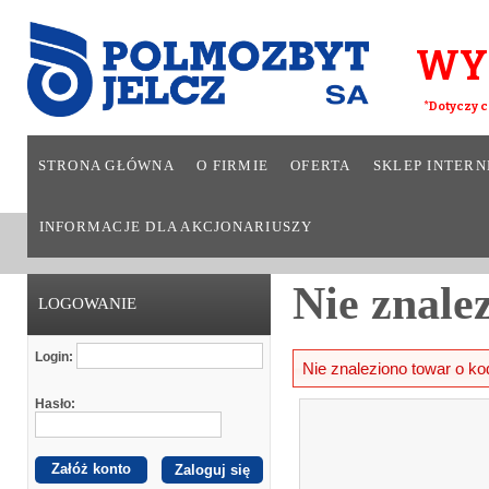
WY
*Dotyczy c
STRONA GŁÓWNA
O FIRMIE
OFERTA
SKLEP INTER
INFORMACJE DLA AKCJONARIUSZY
Nie znale
LOGOWANIE
Login:
Nie znaleziono towar o ko
Hasło:
Załóż konto