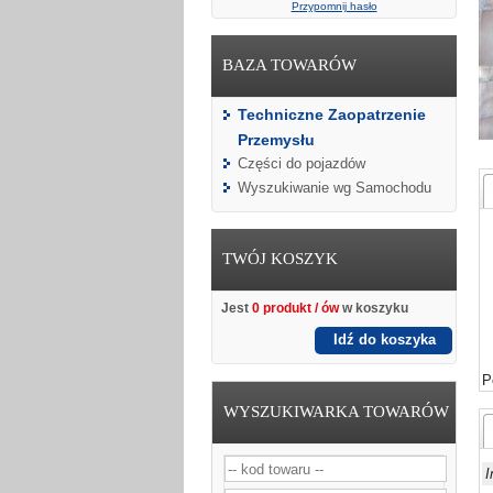
Przypomnij hasło
BAZA TOWARÓW
Techniczne Zaopatrzenie
Przemysłu
Części do pojazdów
Wyszukiwanie wg Samochodu
TWÓJ KOSZYK
Jest
0 produkt / ów
w koszyku
Idź do koszyka
P
WYSZUKIWARKA TOWARÓW
I