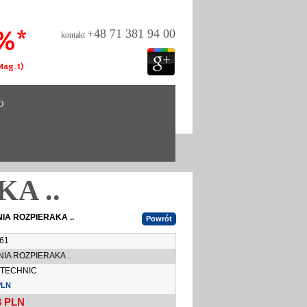
%*
+48 71 381 94 00
kontakt
ag. 1)
O
A ..
IA ROZPIERAKA ..
61
IA ROZPIERAKA ..
TECHNIC
PLN
3
PLN