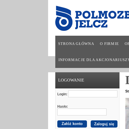
STRONA GŁÓWNA
O FIRMIE
O
INFORMACJE DLA AKCJONARIUSZ
LOGOWANIE
St
Login:
Hasło:
Załóż konto