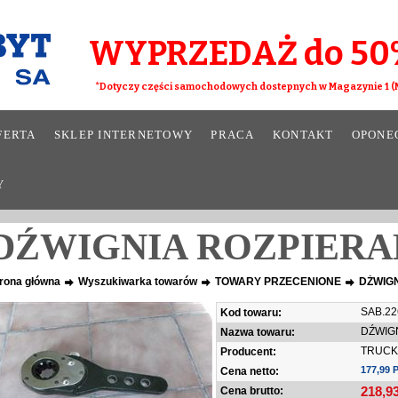
WYPRZEDAŻ do 50
*Dotyczy części samochodowych dostepnych w Magazynie 1 (M
FERTA
SKLEP INTERNETOWY
PRACA
KONTAKT
OPONE
Y
DŹWIGNIA ROZPIERAK
rona główna
Wyszukiwarka towarów
TOWARY PRZECENIONE
DŹWIGN
SAB.22
Kod towaru:
DŹWIGN
Nazwa towaru:
TRUCK
Producent:
177,99 
Cena netto:
218,9
Cena brutto: