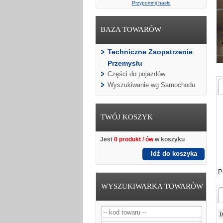
Przypomnij hasło
BAZA TOWARÓW
Techniczne Zaopatrzenie
Przemysłu
Części do pojazdów
Wyszukiwanie wg Samochodu
TWÓJ KOSZYK
Jest
0 produkt / ów
w koszyku
Idź do koszyka
P
WYSZUKIWARKA TOWARÓW
I