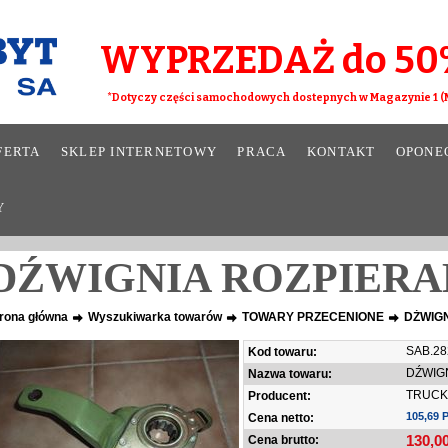
WYPRZEDAŻ do 50
*Dotyczy części samochodowych dostepnych w Magazynie 1 (M
FERTA
SKLEP INTERNETOWY
PRACA
KONTAKT
OPONE
Y
DŹWIGNIA ROZPIERA
rona główna
Wyszukiwarka towarów
TOWARY PRZECENIONE
DŹWIG
SAB.28
Kod towaru:
DŹWIG
Nazwa towaru:
TRUCK
Producent:
105,69 
Cena netto:
130,0
Cena brutto: