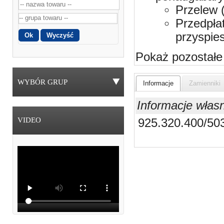
Przelew 
Przedpła
przyspie
Pokaż pozostałe
WYBÓR GRUP
Informacje
Zamienniki
Informacje włas
VIDEO
925.320.400/50