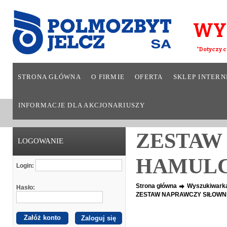
WY
*Dotyczy c
STRONA GŁÓWNA
O FIRMIE
OFERTA
SKLEP INTER
INFORMACJE DLA AKCJONARIUSZY
ZESTAW
LOGOWANIE
HAMUL
Login:
Strona główna
Wyszukiwark
Hasło:
ZESTAW NAPRAWCZY SIŁOW
Załóż konto