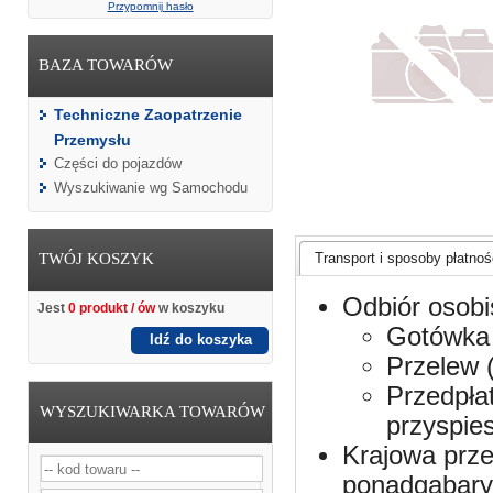
Przypomnij hasło
BAZA TOWARÓW
Techniczne Zaopatrzenie
Przemysłu
Części do pojazdów
Wyszukiwanie wg Samochodu
TWÓJ KOSZYK
Transport i sposoby płatnośc
Odbiór osobi
Jest
0 produkt / ów
w koszyku
Gotówka 
Idź do koszyka
Przelew 
Przedpła
WYSZUKIWARKA TOWARÓW
przyspie
Krajowa prze
ponadgabaryt