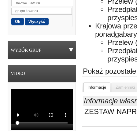
Przelew 
Przedpła
przyspie
Krajowa prze
ponadgabaryt
Przelew 
Przedpła
WYBÓR GRUP
przyspie
Pokaż pozostałe
VIDEO
Informacje
Zamienniki
Informacje włas
ZESTAW NAPRA