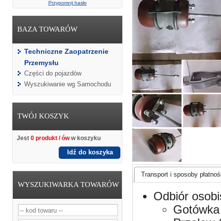
Przypomnij hasło
BAZA TOWARÓW
Techniczne Zaopatrzenie
Przemysłu
Części do pojazdów
Wyszukiwanie wg Samochodu
TWÓJ KOSZYK
Jest
0 produkt / ów
w koszyku
Idź do koszyka
Transport i sposoby płatnośc
WYSZUKIWARKA TOWARÓW
Odbiór osobi
Gotówka 