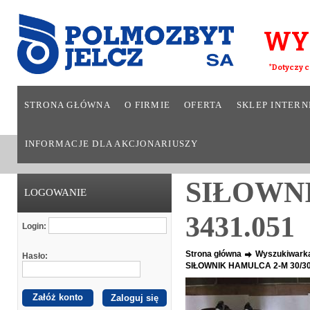
WY
*Dotyczy c
STRONA GŁÓWNA
O FIRMIE
OFERTA
SKLEP INTER
INFORMACJE DLA AKCJONARIUSZY
SIŁOWNI
LOGOWANIE
3431.051
Login:
Strona główna
Wyszukiwark
Hasło:
SIŁOWNIK HAMULCA 2-M 30/30
Załóż konto