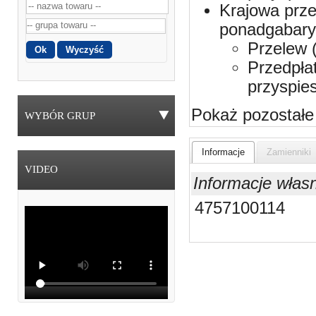
Krajowa prze
ponadgabaryt
Przelew 
Przedpła
przyspie
Pokaż pozostałe
WYBÓR GRUP
Informacje
Zamienniki
VIDEO
Informacje włas
4757100114