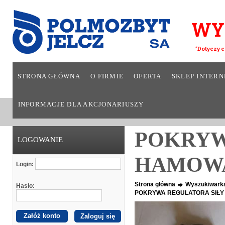
WY
*Dotyczy c
STRONA GŁÓWNA
O FIRMIE
OFERTA
SKLEP INTER
INFORMACJE DLA AKCJONARIUSZY
POKRYW
LOGOWANIE
HAMOW
Login:
Strona główna
Wyszukiwark
Hasło:
POKRYWA REGULATORA SIŁY
Załóż konto